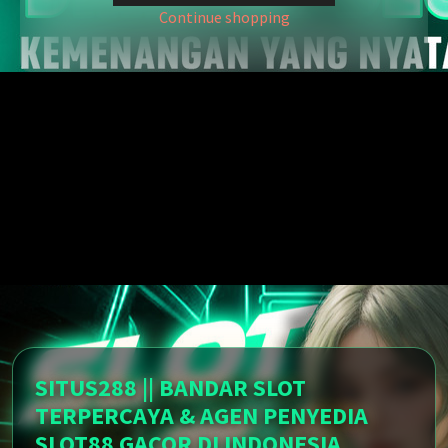
Continue shopping
SITUS288 merupakan bandar slot terpercaya dan
agen resmi penyedia SLOT88 gacor di Indonesia.
Mainkan ribuan game slot88 dengan RTP tertinggi,
jackpot mudah, dan peluang maxwin harian yang
terbukti membayar!
Show More →
SITUS288 || BANDAR SLOT
TERPERCAYA & AGEN PENYEDIA
SLOT88 GACOR DI INDONESIA