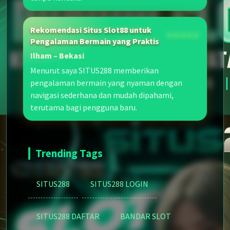
Rekomendasi Situs Slot88 untuk
★★★★★
Pengalaman Bermain yang Praktis
Ilham – Bekasi
Menurut saya SITUS288 memberikan
pengalaman bermain yang nyaman dengan
navigasi sederhana dan mudah dipahami,
terutama bagi pengguna baru.
Trending Tags
SITUS288
SITUS288 LOGIN
SITUS288 DAFTAR
BANDAR SLOT