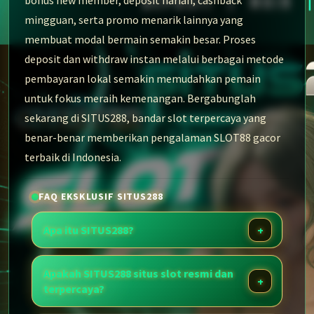
bonus new member, deposit harian, cashback
mingguan, serta promo menarik lainnya yang
membuat modal bermain semakin besar. Proses
deposit dan withdraw instan melalui berbagai metode
pembayaran lokal semakin memudahkan pemain
untuk fokus meraih kemenangan. Bergabunglah
sekarang di SITUS288, bandar slot terpercaya yang
benar-benar memberikan pengalaman SLOT88 gacor
terbaik di Indonesia.
FAQ EKSKLUSIF SITUS288
Apa itu SITUS288?
Apakah SITUS288 situs slot resmi dan
terpercaya?