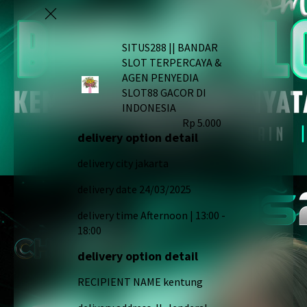
SITUS288 || BANDAR
SLOT TERPERCAYA &
AGEN PENYEDIA
SLOT88 GACOR DI
INDONESIA
Rp 5.000
delivery option detail
delivery city
jakarta
delivery date
24/03/2025
delivery time
Afternoon | 13:00 -
18:00
delivery option detail
RECIPIENT NAME
kentung