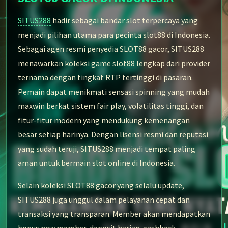
SITUS288
hadir sebagai bandar slot terpercaya yang
menjadi pilihan utama para pecinta slot88 di Indonesia.
Sebagai agen resmi penyedia SLOT88 gacor, SITUS288
menawarkan koleksi game slot88 lengkap dari provider
ternama dengan tingkat RTP tertinggi di pasaran.
Pemain dapat menikmati sensasi spinning yang mudah
maxwin berkat sistem fair play, volatilitas tinggi, dan
fitur-fitur modern yang mendukung kemenangan
besar setiap harinya. Dengan lisensi resmi dan reputasi
yang sudah teruji, SITUS288 menjadi tempat paling
aman untuk bermain slot online di Indonesia.
Selain koleksi SLOT88 gacor yang selalu update,
SITUS288 juga unggul dalam pelayanan cepat dan
transaksi yang transparan. Member akan mendapatkan