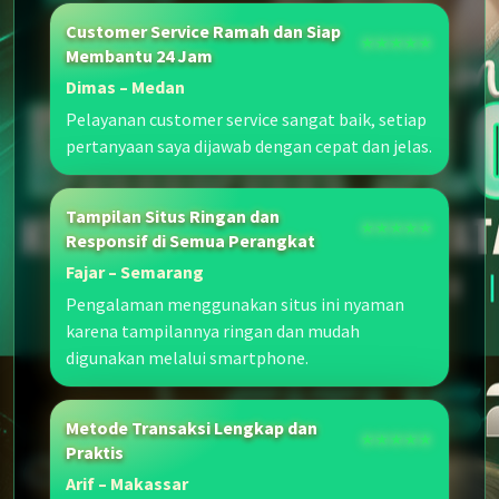
Customer Service Ramah dan Siap
★★★★★
Membantu 24 Jam
Dimas – Medan
Pelayanan customer service sangat baik, setiap
pertanyaan saya dijawab dengan cepat dan jelas.
Tampilan Situs Ringan dan
★★★★★
Responsif di Semua Perangkat
Fajar – Semarang
Pengalaman menggunakan situs ini nyaman
karena tampilannya ringan dan mudah
digunakan melalui smartphone.
Metode Transaksi Lengkap dan
★★★★★
Praktis
Arif – Makassar